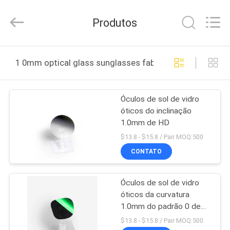
Bright
Shadow
Technology
Produtos
Ltd..
All
Rights
Reserved.
CASA
1 0mm optical glass sunglasses fabricação online
PRODUTOS
Óculos de sol de vidro
óticos do inclinação
SOBRE
1.0mm de HD
NÓS
$13.8 - $15.8 / Pair MOQ:500
CONTATO
EXCURSÃO
Óculos de sol de vidro
DA
óticos da curvatura
FÁBRICA
1.0mm do padrão 0 de
HD
$13.8 - $15.8 / Pair MOQ:500