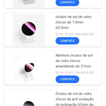
CONTROLE
CONTATO
DA
óculos de sol de vidro
QUALIDADE
óticos de 1.0mm
65.5mm
CONTACTE-
$13.8 - $15.8 / Pair MOQ:500
NOS
CONTATO
Nenhuns óculos de sol
PEÇA
de vidro óticos
UMAS
amarelando de 57mm
CITAÇÕES
$13.8 - $15.8 / Pair MOQ:500
CONTATO
MAPA
Óculos de sol de vidro
DO
óticos da anti oxidação
SITE
do inclinação 63mm de