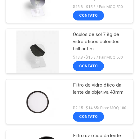
HD
$13.8 - $15.8 / Pair MOQ:500
CONTATO
PRIVACY
POLICY
Óculos de sol 7.8g de
vidro óticos coloridos
brilhantes
$13.8 - $15.8 / Pair MOQ:500
CONTATO
Filtro de vidro ótico da
lente da objetiva 43mm
$2.15 - $14.65/ Piece MOQ:100
CONTATO
Filtro uv ótico da lente