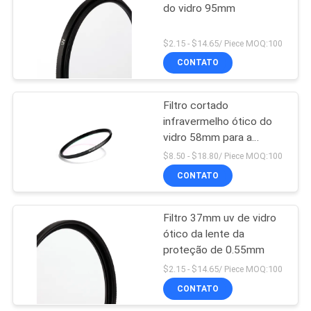
do vidro 95mm
$2.15 - $14.65/ Piece MOQ:100
CONTATO
Filtro cortado
infravermelho ótico do
vidro 58mm para a
câmera de Canon Nikon
$8.50 - $18.80/ Piece MOQ:100
Kodak
CONTATO
Filtro 37mm uv de vidro
ótico da lente da
proteção de 0.55mm
$2.15 - $14.65/ Piece MOQ:100
CONTATO