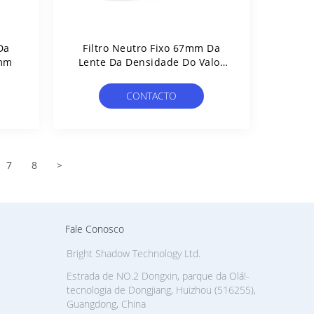
Da
Filtro Neutro Fixo 67mm Da
7mm
Lente Da Densidade Do Valor
ND1000
CONTACTO
7
8
>
Fale Conosco
Bright Shadow Technology Ltd.
Estrada de NO.2 Dongxin, parque da Olá!-
tecnologia de Dongjiang, Huizhou (516255),
Guangdong, China