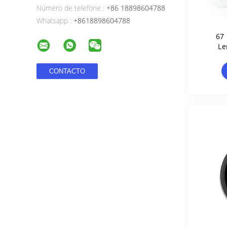
Número de telefone :
+86 18898604788
Whatsapp :
+8618898604788
67
Le
Passa