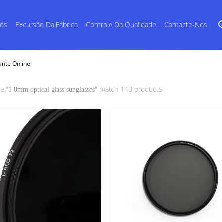
Nós
Excursão Da Fábrica
Controle Da Qualidade
Contacte-Nos
ante Online
e:"
" match 140 products
1 0mm optical glass sunglasses