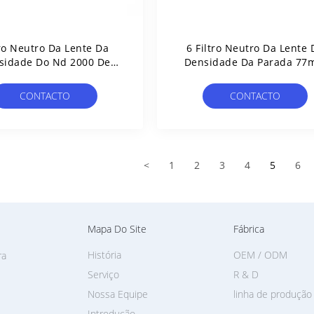
tro Neutro Da Lente Da
6 Filtro Neutro Da Lente 
sidade Do Nd 2000 De
Densidade Da Parada 7
5.5mm 72mm
CONTACTO
CONTACTO
<
1
2
3
4
5
6
Mapa Do Site
Fábrica
História
OEM / ODM
ra
Serviço
R & D
Nossa Equipe
linha de produção
Introdução