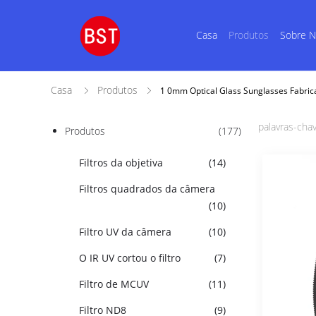
Casa
Produtos
Sobre 
Casa
Produtos
1 0mm Optical Glass Sunglasses Fabric
palavras-chav
Produtos
(177)
Filtros da objetiva
(14)
Filtros quadrados da câmera
(10)
Filtro UV da câmera
(10)
O IR UV cortou o filtro
(7)
Filtro de MCUV
(11)
Filtro ND8
(9)