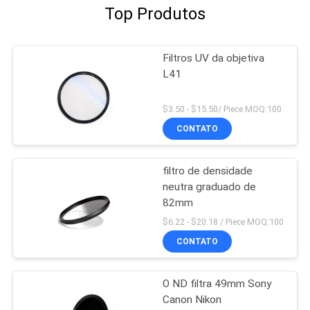
Top Produtos
Filtros UV da objetiva
L41
$3.50 - $15.50/ Piece MOQ:100
CONTATO
filtro de densidade
neutra graduado de
82mm
$6.22 - $20.18 / Piece MOQ:100
CONTATO
O ND filtra 49mm Sony
Canon Nikon