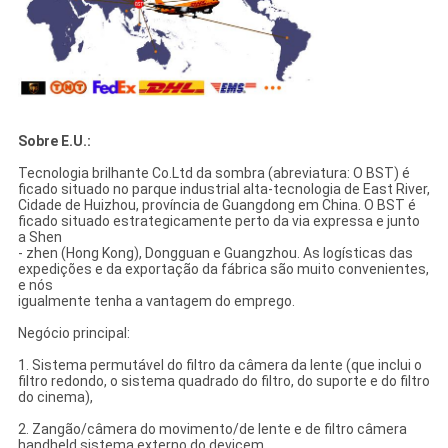
Sobre E.U.:
Tecnologia brilhante Co.Ltd da sombra (abreviatura: O BST) é
ficado situado no parque industrial alta-tecnologia de East River,
Cidade de Huizhou, província de Guangdong em China. O BST é
ficado situado estrategicamente perto da via expressa e junto
a Shen
- zhen (Hong Kong), Dongguan e Guangzhou. As logísticas das
expedições e da exportação da fábrica são muito convenientes,
e nós
igualmente tenha a vantagem do emprego.
Negócio principal:
1. Sistema permutável do filtro da câmera da lente (que inclui o
filtro redondo, o sistema quadrado do filtro, do suporte e do filtro
do cinema),
2. Zangão/câmera do movimento/de lente e de filtro câmera
handheld sistema externo do devicem,