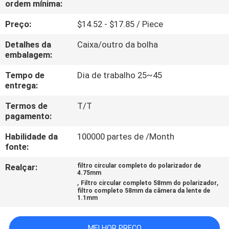
ordem mínima:
CONTROLE
DA
Preço:
$14.52 - $17.85 / Piece
QUALIDADE
Detalhes da
Caixa/outro da bolha
embalagem:
CONTACTE-
Tempo de
Dia de trabalho 25~45
entrega:
NOS
Termos de
T/T
pagamento:
PEÇA
Habilidade da
100000 partes de /Month
UMAS
fonte:
CITAÇÕES
Realçar:
filtro circular completo do polarizador de
4.75mm
,
,
Filtro circular completo 58mm do polarizador
MAPA
filtro completo 58mm da câmera da lente de
1.1mm
DO
SITE
MELHOR PREÇO