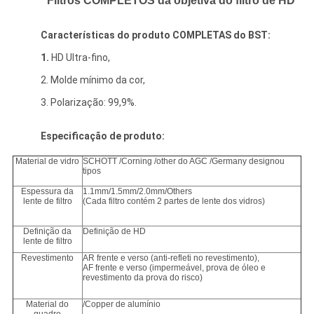
Filtros COMPLETOS da objetiva do filtro de HD
Características do produto COMPLETAS do BST:
1.
HD Ultra-fino,
2. Molde mínimo da cor,
3. Polarização: 99,9%.
Especificação de produto:
Material de vidro
SCHOTT /Corning /other do AGC /Germany designou
tipos
Espessura da
1.1mm/1.5mm/2.0mm/Others
lente de filtro
(Cada filtro contém 2 partes de lente dos vidros)
Definição da
Definição de HD
lente de filtro
Revestimento
AR frente e verso (anti-refleti no revestimento),
AF frente e verso (impermeável, prova de óleo e
revestimento da prova do risco)
Material do
/Copper de alumínio