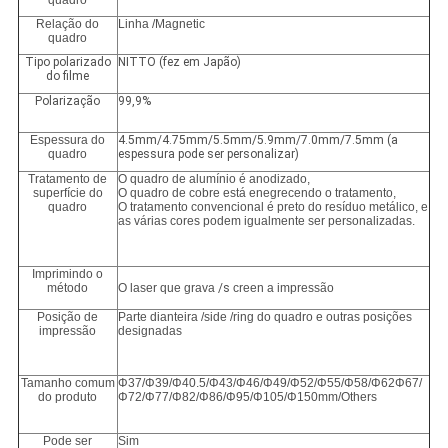
quadro
Relação do
Linha /Magnetic
quadro
Tipo polarizado
NITTO (fez em Japão)
do filme
Polarização
99,9%
Espessura do
4.5mm/4.75mm/5.5mm/5.9mm/7.0mm/7.5mm (a
quadro
espessura pode ser personalizar)
Tratamento de
O quadro de alumínio é anodizado,
superfície do
O quadro de cobre está enegrecendo o tratamento,
quadro
O tratamento convencional é preto do resíduo metálico, e
as várias cores podem igualmente ser personalizadas.
Imprimindo o
método
O laser que grava
/s
creen a impressão
Posição de
Parte dianteira /side /ring do quadro e outras posições
impressão
designadas
Tamanho comum
Φ37/Φ39/Φ40.5/Φ43/Φ46/Φ49/Φ52/Φ55/Φ58/Φ62Φ67/
do produto
Φ72/Φ77/Φ82/Φ86/Φ95/Φ105/Φ150mm/Others
Pode ser
Sim