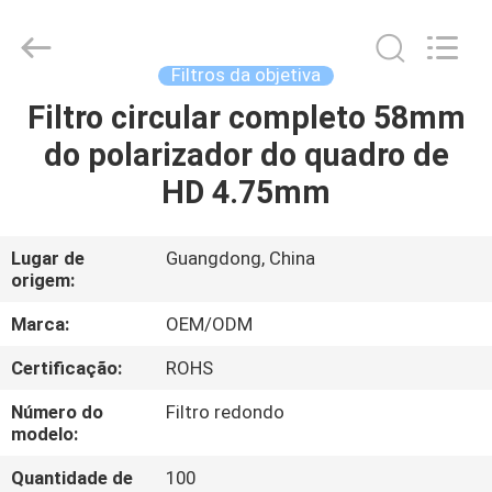
Bright
Shadow
Technology
Ltd..
All
Filtros da objetiva
Rights
Reserved.
Filtro circular completo 58mm
CASA
do polarizador do quadro de
PRODUTOS
HD 4.75mm
SOBRE
Lugar de
Guangdong, China
origem:
NÓS
Marca:
OEM/ODM
EXCURSÃO
Certificação:
ROHS
DA
Número do
Filtro redondo
FÁBRICA
modelo:
Quantidade de
100