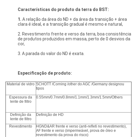
Características do produto da terra do BST:
1.
A relação da área do ND + da área da transição + área
clara é ideal, e a transição gradual é mesmo e natural,
2. Revestimento frente e verso da terra, boa consistência
de produtos produzidos em massa, perto de 0 desvios da
cor,
3. A parada do valor do ND é exata.
Especificação de produto:
Material de vidro
SCHOTT /Corning /other do AGC /Germany designou
tipos
Espessura da
0.55mm/0.7mm/0.8mm/1.1mm/1.3mm/1.5mm/Others
lente de filtro
Definição da
Definição de HD
lente de filtro
Revestimento
HGND&AR frente e verso (anti-refleti no revestimento),
AF frente e verso (impermeável, prova de óleo e
revestimento da prova do risco)