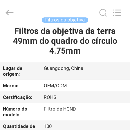
Bright
Shadow
Technology
Ltd..
All
Filtros da objetiva
Rights
Reserved.
Filtros da objetiva da terra
CASA
49mm do quadro do círculo
PRODUTOS
4.75mm
SOBRE
Lugar de
Guangdong, China
origem:
NÓS
Marca:
OEM/ODM
EXCURSÃO
Certificação:
ROHS
DA
Número do
Filtro de HGND
FÁBRICA
modelo:
Quantidade de
100