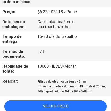
ordem mínima:
CONTROLE
DA
Preço:
$6.22 - $20.18 / Piece
QUALIDADE
Detalhes da
Caixa plástica/ferro
embalagem:
box+carton/other
CONTACTE-
Tempo de
15-30 dia de trabalho
entrega:
NOS
Termos de
T/T
pagamento:
PEÇA
Habilidade da
10000 PIECES/Month
UMAS
fonte:
CITAÇÕES
Realçar:
,
Filtros da objetiva da terra 49mm
,
filtros da objetiva do quadro 49mm de 4.75mm
MAPA
Filtro graduado do Nd de HGND 49mm
DO
MELHOR PREÇO
SITE