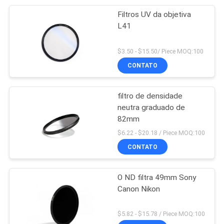
Filtros UV da objetiva
L41
$3.50 - $15.50/ Piece MOQ:100
CONTATO
filtro de densidade
neutra graduado de
82mm
$6.22 - $20.18 / Piece MOQ:100
CONTATO
O ND filtra 49mm Sony
Canon Nikon
$5.82 - $15.78 / Piece MOQ:100