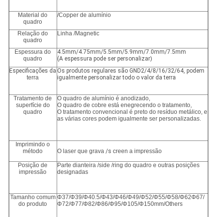
Material do
/Copper de alumínio
quadro
Relação do
Linha /Magnetic
quadro
Espessura do
4.5mm/4.75mm/5.5mm/5.9mm/7.0mm/7.5mm
quadro
(A espessura pode ser personalizar
)
Especificações da
Os produtos regulares são GND2/4/8/16/32/64, podem
terra
igualmente personalizar todo o valor da terra
Tratamento de
O quadro de alumínio é anodizado,
superfície do
O quadro de cobre está enegrecendo o tratamento,
quadro
O tratamento convencional é preto do resíduo metálico, e
as várias cores podem igualmente ser personalizadas.
Imprimindo o
método
O laser que grava
/s
creen a impressão
Posição de
Parte dianteira /side /ring do quadro e outras posições
impressão
designadas
Tamanho comum
Φ37/Φ39/Φ40.5/Φ43/Φ46/Φ49/Φ52/Φ55/Φ58/Φ62Φ67/
do produto
Φ72/Φ77/Φ82/Φ86/Φ95/Φ105/Φ150mm/Others