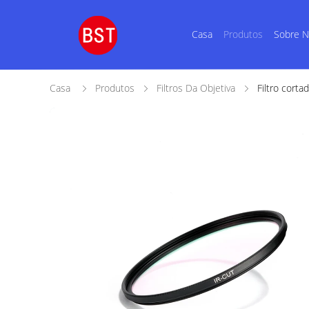
Casa
Produtos
Sobre 
Casa
Produtos
Filtros Da Objetiva
Filtro cort