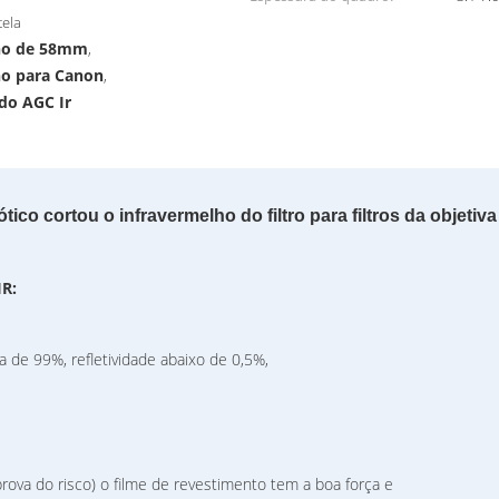
tela
lho de 58mm
,
lho para Canon
,
 do AGC Ir
tico cortou o infravermelho do filtro para filtros da objet
IR:
 de 99%, refletividade abaixo de 0,5%,
prova do risco) o filme de revestimento tem a boa força e