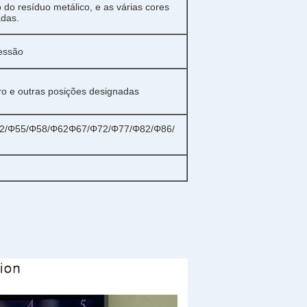
 do resíduo metálico, e as várias cores
adas.
essão
dro e outras posições designadas
2/Φ55/Φ58/Φ62Φ67/Φ72/Φ77/Φ82/Φ86/