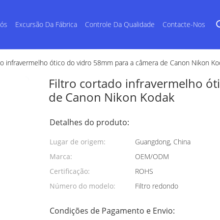
Nós
Excursão Da Fábrica
Controle Da Qualidade
Contacte-Nos
ado infravermelho ótico do vidro 58mm para a câmera de Canon Nikon K
Filtro cortado infravermelho ó
de Canon Nikon Kodak
Detalhes do produto:
Lugar de origem:
Guangdong, China
Marca:
OEM/ODM
Certificação:
ROHS
Número do modelo:
Filtro redondo
Condições de Pagamento e Envio: