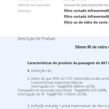
Método da impressão:
Gravura do laser/impressão da 
filtro cortado infraverme
Destacar:
filtro cortado infraverme
filtro uv de vidro do corte
Descrição De Produto
58mm IR de vidro ó
Características do produto da passagem do BST 
1.
Definição HD,
2. Sobre do que 99% UV-CUT, transmitância alto acima
Características espectrais básicas:
Interrupção UV: Tavg@300-380nm ≤0.5%,
Transparência na escala clara visível: Tavg@430-670 ≥98%,
Interrupção do IR: Tavg@730-1100nm ≤0.5%,
3. (reflexão reduzida + prova impermeável, de óleo e 