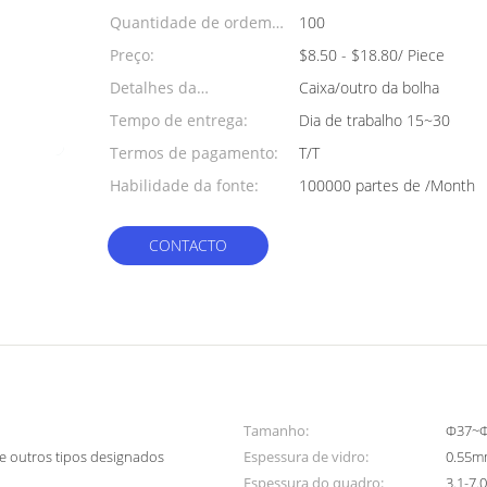
Quantidade de ordem
100
mínima:
Preço:
$8.50 - $18.80/ Piece
Detalhes da
Caixa/outro da bolha
embalagem:
Tempo de entrega:
Dia de trabalho 15~30
Termos de pagamento:
T/T
Habilidade da fonte:
100000 partes de /Month
CONTACTO
Tamanho:
Φ37~Φ
 outros tipos designados
Espessura de vidro:
0.55m
Espessura do quadro:
3.1-7.