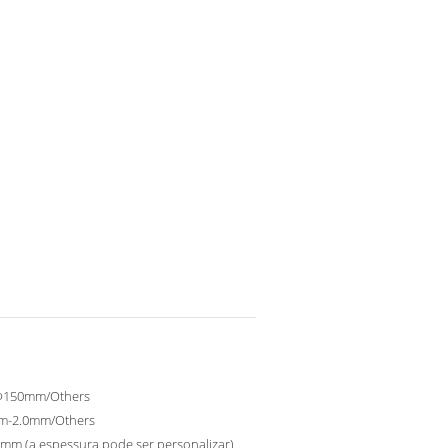
150mm/Others
m-2.0mm/Others
0mm (a espessura pode ser personalizar)