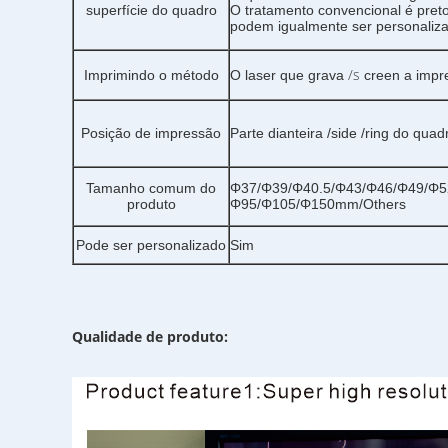
superfície do quadro
O tratamento convencional é preto
podem igualmente ser personaliz
/s
Imprimindo o método
O laser que grava
creen a impr
Posição de impressão
Parte dianteira /side /ring do qua
Tamanho comum do
Φ37/Φ39/Φ40.5/Φ43/Φ46/Φ49/Φ5
produto
Φ95/Φ105/Φ150mm/Others
Pode ser personalizado
Sim
Qualidade de produto: