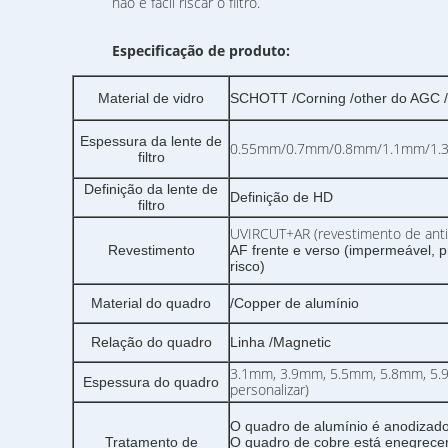
não é fácil riscar o filtro.
Especificação de produto:
Material de vidro
SCHOTT /Corning /other do AGC 
Espessura da lente de
0.55mm/0.7mm/0.8mm/1.1mm/1.
filtro
Definição da lente de
Definição de HD
filtro
UVIRCUT+AR (revestimento de antir
Revestimento
AF frente e verso (impermeável, p
risco)
Material do quadro
/Copper de alumínio
Relação do quadro
Linha /Magnetic
3.1mm, 3.9mm, 5.5mm, 5.8mm, 5.
Espessura do quadro
personalizar)
O quadro de alumínio é anodizado
Tratamento de
O quadro de cobre está enegrece