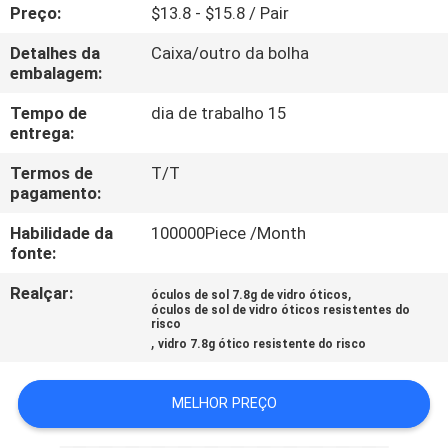
CONTROLE
Preço:
$13.8 - $15.8 / Pair
DA
Detalhes da
Caixa/outro da bolha
embalagem:
QUALIDADE
Tempo de
dia de trabalho 15
entrega:
CONTACTE-
Termos de
T/T
NOS
pagamento:
Habilidade da
100000Piece /Month
PEÇA
fonte:
UMAS
Realçar:
,
óculos de sol 7.8g de vidro óticos
CITAÇÕES
óculos de sol de vidro óticos resistentes do
risco
,
vidro 7.8g ótico resistente do risco
MAPA
DO
MELHOR PREÇO
SITE