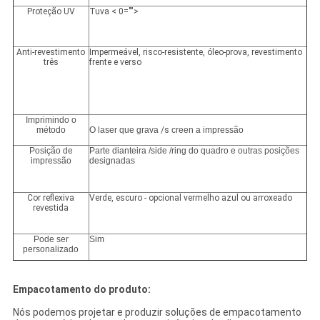
Proteção UV
Tuva < 0="">
Anti-revestimento
Impermeável, risco-resistente, óleo-prova, revestimento
três
frente e verso
Imprimindo o
método
O laser que grava
/s
creen a impressão
Posição de
Parte dianteira /side /ring do quadro e outras posições
impressão
designadas
Cor reflexiva
Verde, escuro - opcional vermelho azul ou arroxeado
revestida
Pode ser
Sim
personalizado
Empacotamento do produto:
Nós podemos projetar e produzir soluções de empacotamento