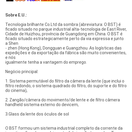
Sobre E.U.:
Tecnologia brilhante Co.Ltd da sombra (abreviatura: O BST) é
ficado situado no parque industrial alta-tecnologia de East River,
Cidade de Huizhou, província de Guangdong em China. O BST é
ficado situado estrategicamente perto da via expressa e junto
a Shen
- zhen (Hong Kong), Dongguan e Guangzhou. As logísticas das
expedições e da exportação da fábrica são muito convenientes,
e nós
igualmente tenha a vantagem do emprego.
Negócio principal:
1. Sistema permutável do filtro da câmera da lente (que inclui o
filtro redondo, o sistema quadrado do filtro, do suporte e do filtro
do cinema),
2. Zangão/câmera do movimento/de lente e de filtro câmera
handheld sistema externo do devicem,
3.Glass da lente dos óculos de sol
O BST formou um sistema industrial completo da corrente da