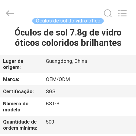
Bright
Shadow
Technology
Ltd..
All
Óculos de sol do vidro ótico
Rights
Reserved.
Óculos de sol 7.8g de vidro
CASA
óticos coloridos brilhantes
PRODUTOS
Lugar de
Guangdong, China
origem:
SOBRE
NÓS
Marca:
OEM/ODM
Certificação:
SGS
EXCURSÃO
Número do
BST-B
DA
modelo:
FÁBRICA
Quantidade de
500
ordem mínima: