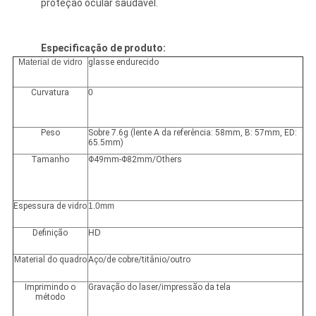
proteção ocular saudável.
Especificação de produto:
Material de vidro
glasse endurecido
Curvatura
0
Peso
Sobre 7.6g (lente A da referência: 58mm, B: 57mm, ED:
65.5mm)
Tamanho
Φ49mm-Φ82mm/Others
Espessura de vidro
1.0mm
Definição
HD
Material do quadro
Aço/de cobre/titânio/outro
Imprimindo o
Gravação do laser/impressão da tela
método