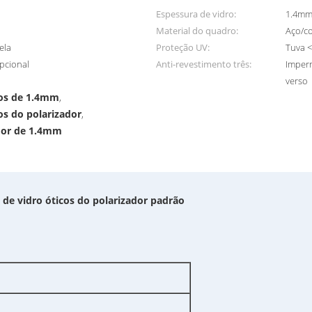
Espessura de vidro:
1.4mm
Material do quadro:
Aço/co
ela
Proteção UV:
Tuva <
pcional
Anti-revestimento três:
Imperm
verso
icos de 1.4mm
,
cos do polarizador
,
ador de 1.4mm
 de vidro óticos do polarizador padrão