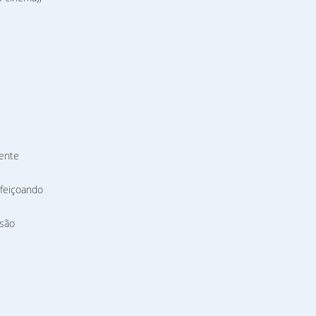
ente
rfeiçoando
 são