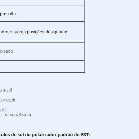
mpressão
quadro e outras posições designadas
roxeado
ara-sol
conduzir
rior
r personalizada)
culos de sol do polarizador padrão
do BST: