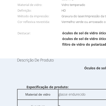
Material de vidro:
Vidro temperado
Definição:
HD
Método da impressão:
Gravura do laser/impressão da t
Cor reflexiva revestida:
Vermelho verde ou arroxeado o
óculos de sol de vidro ót
Destacar:
óculos de sol de vidro óti
filtro de vidro do polariz
Descrição De Produto
Óculos de sol
Especificação de produto:
glasse endurecido
Material de vidro