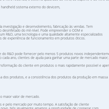
a handheld sistema externo do devicem,
a investigação e desenvolvimento, fabricação às vendas. Tem
o desinfetado do mil-nível. Pode empreender o ODM e
um R&D, uma tecnologia e uma qualidade altamente especializados
s de experiência de funcionamento em produtos óticos.
uipe do R&D pode fornecer pelo menos 5 produtos novos independentem
o cada ano, clientes de ajuda para ganhar uma parte de mercado maior;
ransformação do cliente em produtos o mais rapidamente possível e ape
ssa dos produtos, e a consistência dos produtos da produção em massa
s o maior valor de mercado.
s e pelo mercado por muito tempo. A satisfação de cliente
fio novo. Nós igualmente amamos a oportunidade de cooperar com