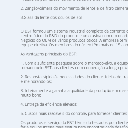
2. Zangão/câmera do movimento/de lente e de filtro câmer
3.Glass da lente dos óculos de sol
O BST formou um sistema industrial completo da corrente d
centro ótico do R&D do produto e uma usina com um quart
Negócio do OEM de vários produtos óticos. A empresa tem 
equipe diretiva. Os membros do núcleo têm mais de 15 ano
As vantagens principais do BST:
1. Com a suficiente pesquisa sobre o mercado-alvo, a eq
tornado pelo BST aos clientes com cooperação a longo praz
2. Resposta rápida às necessidades do cliente. Ideias de t
e melhorando os;
3. Inteiramente a garantia a qualidade da produção em ma
muito bom;
4. Entrega da eficiência elevada;
5. Custos mais razoáveis do controle, para fornecer cliente
Os produtos e serviço do BST têm sido testados por cliente
faz a equipe inteira mais segura para encontrar cada desa