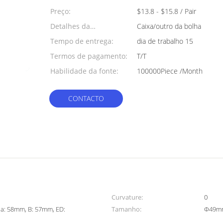
mínima:
Preço:
$13.8 - $15.8 / Pair
Detalhes da
Caixa/outro da bolha
embalagem:
Tempo de entrega:
dia de trabalho 15
Termos de pagamento:
T/T
Habilidade da fonte:
100000Piece /Month
CONTACTO
Curvature:
0
cia: 58mm, B: 57mm, ED:
Tamanho:
Φ49m