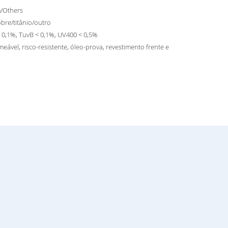
/Others
bre/titânio/outro
 0,1%, TuvB < 0,1%, UV400 < 0,5%
eável, risco-resistente, óleo-prova, revestimento frente e