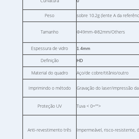
Curvatura
0
Peso
sobre 10.2g (lente A da referê
Tamanho
Φ49mm-Φ82mm/Others
Espessura de vidro
1.4mm
Definição
HD
Material do quadro
Aço/de cobre/titânio/outro
Imprimindo o método
Gravação do laser/impressão da
Proteção UV
Tuva < 0="">
Anti-revestimento três
Impermeável, risco-resistente, 