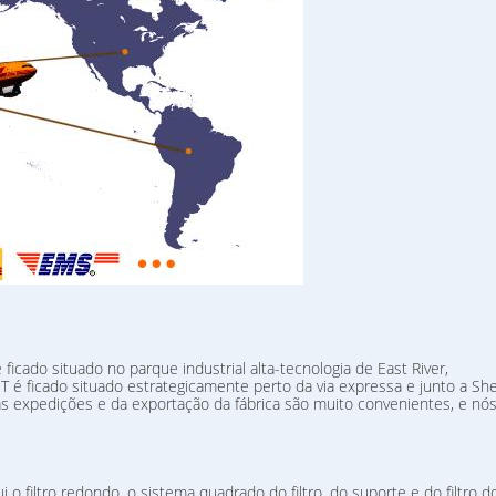
ficado situado no parque industrial alta-tecnologia de East River,
 é ficado situado estrategicamente perto da via expressa e junto a Sh
as expedições e da exportação da fábrica são muito convenientes, e nó
i o filtro redondo, o sistema quadrado do filtro, do suporte e do filtro d