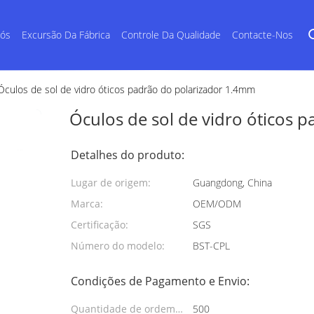
Nós
Excursão Da Fábrica
Controle Da Qualidade
Contacte-Nos
Óculos de sol de vidro óticos padrão do polarizador 1.4mm
Óculos de sol de vidro óticos 
Detalhes do produto:
Lugar de origem:
Guangdong, China
Marca:
OEM/ODM
Certificação:
SGS
Número do modelo:
BST-CPL
Condições de Pagamento e Envio:
Quantidade de ordem
500