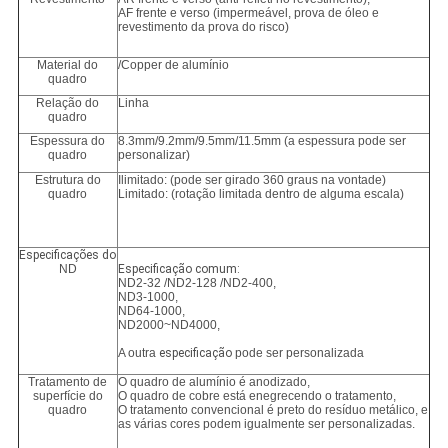
AF frente e verso (impermeável, prova de óleo e
revestimento da prova do risco)
Material do
/Copper de alumínio
quadro
Relação do
Linha
quadro
Espessura do
8.3mm/9.2mm/9.5mm/11.5mm (a espessura pode ser
quadro
personalizar)
Estrutura do
Ilimitado: (pode ser girado 360 graus na vontade)
quadro
Limitado: (rotação limitada dentro de alguma escala)
Especificações do
ND
Especificação comum:
ND2-32 /ND2-128 /ND2-400,
ND3-1000,
ND64-1000,
ND2000~ND4000,
A outra
especificação
pode ser personalizada
Tratamento de
O quadro de alumínio é anodizado,
superfície do
O quadro de cobre está enegrecendo o tratamento,
quadro
O tratamento convencional é preto do resíduo metálico, e
as várias cores podem igualmente ser personalizadas.