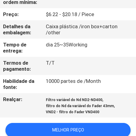
ordem mínima:
CONTROLE
DA
Preço:
$6.22 - $20.18 / Piece
QUALIDADE
Detalhes da
Caixa plástica /iron box+carton
embalagem:
/other
CONTACTE-
Tempo de
dia 25~35Working
entrega:
NOS
Termos de
T/T
pagamento:
PEÇA
Habilidade da
10000 partes de /Month
UMAS
fonte:
CITAÇÕES
Realçar:
,
Filtro variável do Nd ND2-ND400
,
filtro do Nd da variável do Fader 43mm
MAPA
VND2 - filtro do Fader VND400
DO
MELHOR PREÇO
SITE