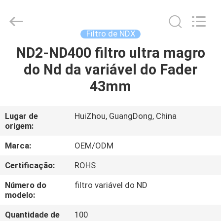
Bright
Shadow
Technology
Ltd..
All
Filtro de NDX
Rights
Reserved.
ND2-ND400 filtro ultra magro
CASA
do Nd da variável do Fader
PRODUTOS
43mm
SOBRE
Lugar de
HuiZhou, GuangDong, China
origem:
NÓS
Marca:
OEM/ODM
EXCURSÃO
Certificação:
ROHS
DA
Número do
filtro variável do ND
FÁBRICA
modelo:
Quantidade de
100