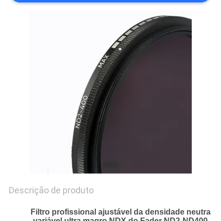
PRIVACY
POLICY
Descrição de produto
Filtro profissional ajustável da densidade neutra
variável ultra magro NDX
do Fader ND2-ND400