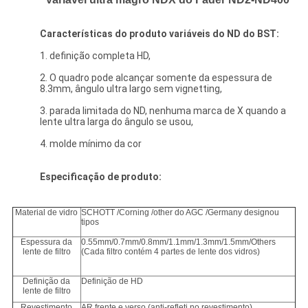
Características do produto
variáveis do ND
do BST:
1. definição completa HD,
2. O quadro pode alcançar somente da espessura de
8.3mm, ângulo ultra largo sem vignetting,
3. parada limitada do ND, nenhuma marca de X quando a
lente ultra larga do ângulo se usou,
4. molde mínimo da cor
Especificação de produto:
Material de vidro
SCHOTT /Corning /other do AGC /Germany designou
tipos
Espessura da
0.55mm/0.7mm/0.8mm/1.1mm/1.3mm/1.5mm/Others
lente de filtro
(Cada filtro contém 4 partes de lente dos vidros)
Definição da
Definição de HD
lente de filtro
Revestimento
AR frente e verso (anti-refleti no revestimento),