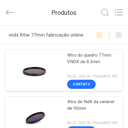
Bright
Shadow
Technology
Produtos
Ltd..
All
Rights
Reserved.
CASA
vndx filter 77mm fabricação online
PRODUTOS
filtro do quadro 77mm
VNDX de 8.3mm
SOBRE
NÓS
$6.22 - $20.18 / Piece MOQ:100
CONTATO
EXCURSÃO
filtro de NdX da variável
DA
de 95mm
FÁBRICA
$6.22 - $20.18 / Piece MOQ:100