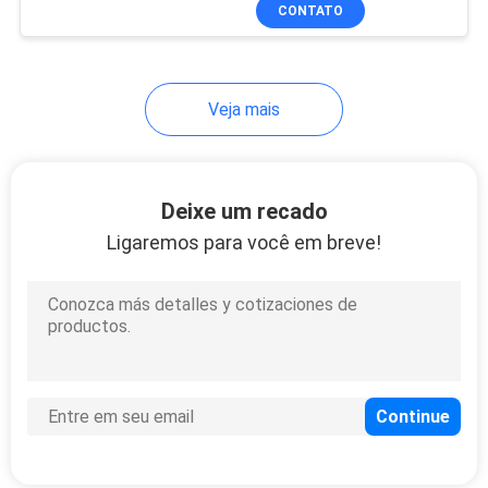
CONTROLE
CONTATO
DA
QUALIDADE
Veja mais
CONTACTE-
NOS
Deixe um recado
Ligaremos para você em breve!
PEÇA
UMAS
CITAÇÕES
MAPA
DO
SITE