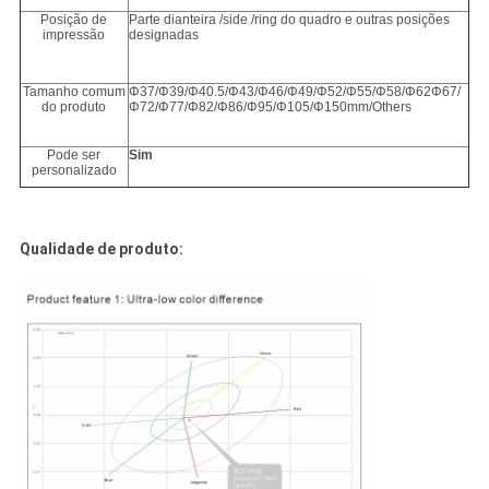
Posição de
Parte dianteira /side /ring do quadro e outras posições
impressão
designadas
Tamanho comum
Φ37/Φ39/Φ40.5/Φ43/Φ46/Φ49/Φ52/Φ55/Φ58/Φ62Φ67/
do produto
Φ72/Φ77/Φ82/Φ86/Φ95/Φ105/Φ150mm/Others
Pode ser
Sim
personalizado
Qualidade de produto: