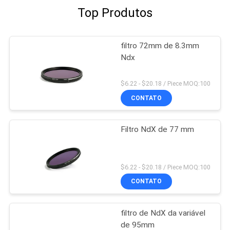
Top Produtos
filtro 72mm de 8.3mm
Ndx
$6.22 - $20.18 / Piece MOQ:100
CONTATO
Filtro NdX de 77 mm
$6.22 - $20.18 / Piece MOQ:100
CONTATO
filtro de NdX da variável
de 95mm