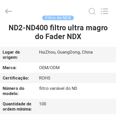
Bright
Shadow
Technology
Ltd..
All
Filtro de NDX
Rights
Reserved.
ND2-ND400 filtro ultra magro
CASA
do Fader NDX
PRODUTOS
Lugar de
HuiZhou, GuangDong, China
origem:
SOBRE
NÓS
Marca:
OEM/ODM
Certificação:
ROHS
EXCURSÃO
Número do
filtro variável do ND
DA
modelo:
FÁBRICA
Quantidade de
100
ordem mínima: