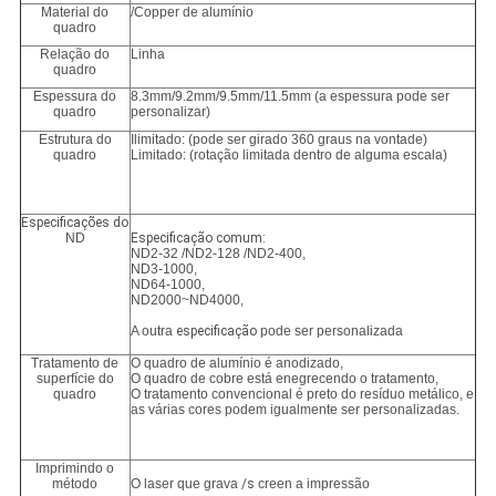
Material do
/Copper de alumínio
quadro
Relação do
Linha
quadro
Espessura do
8.3mm/9.2mm/9.5mm/11.5mm (a espessura pode ser
quadro
personalizar)
Estrutura do
Ilimitado: (pode ser girado 360 graus na vontade)
quadro
Limitado: (rotação limitada dentro de alguma escala)
Especificações do
ND
Especificação comum:
ND2-32 /ND2-128 /ND2-400,
ND3-1000,
ND64-1000,
ND2000~ND4000,
A outra
especificação
pode ser personalizada
Tratamento de
O quadro de alumínio é anodizado,
superfície do
O quadro de cobre está enegrecendo o tratamento,
quadro
O tratamento convencional é preto do resíduo metálico, e
as várias cores podem igualmente ser personalizadas.
Imprimindo o
método
O laser que grava
/s
creen a impressão