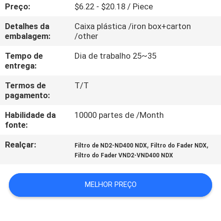
CONTROLE
Preço:
$6.22 - $20.18 / Piece
DA
Detalhes da
Caixa plástica /iron box+carton
embalagem:
/other
QUALIDADE
Tempo de
Dia de trabalho 25~35
entrega:
CONTACTE-
Termos de
T/T
NOS
pagamento:
Habilidade da
10000 partes de /Month
PEÇA
fonte:
UMAS
Realçar:
,
,
Filtro de ND2-ND400 NDX
Filtro do Fader NDX
CITAÇÕES
Filtro do Fader VND2-VND400 NDX
MAPA
MELHOR PREÇO
DO
SITE