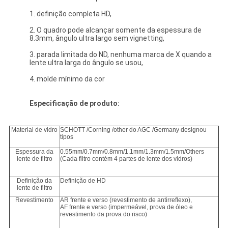
1. definição completa HD,
2. O quadro pode alcançar somente da espessura de
8.3mm, ângulo ultra largo sem vignetting,
3. parada limitada do ND, nenhuma marca de X quando a
lente ultra larga do ângulo se usou,
4. molde mínimo da cor
Especificação de produto:
Material de vidro
SCHOTT /Corning /other do AGC /Germany designou
tipos
Espessura da
0.55mm/0.7mm/0.8mm/1.1mm/1.3mm/1.5mm/Others
lente de filtro
(Cada filtro contém 4 partes de lente dos vidros)
Definição da
Definição de HD
lente de filtro
Revestimento
AR frente e verso (revestimento de antirreflexo),
AF frente e verso (impermeável, prova de óleo e
revestimento da prova do risco)