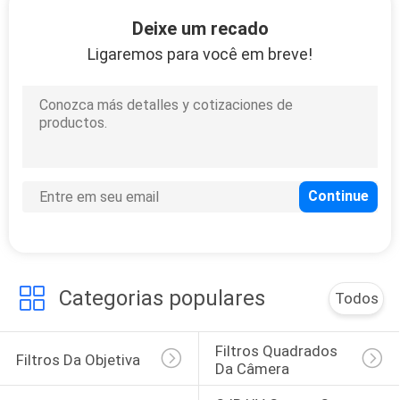
CONTROLE
Deixe um recado
DA
Ligaremos para você em breve!
QUALIDADE
CONTACTE-
NOS
PEÇA
UMAS
CITAÇÕES
Categorias populares
Todos
MAPA
Filtros Quadrados 
Filtros Da Objetiva
DO
Da Câmera
SITE