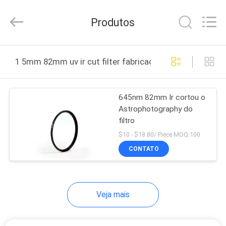
Bright
Shadow
Technology
Produtos
Ltd..
All
Rights
Reserved.
CASA
1 5mm 82mm uv ir cut filter fabricação online
PRODUTOS
645nm 82mm Ir cortou o
Astrophotography do
SOBRE
filtro
NÓS
$10 - $18.80/ Piece MOQ:100
CONTATO
EXCURSÃO
DA
Veja mais
FÁBRICA