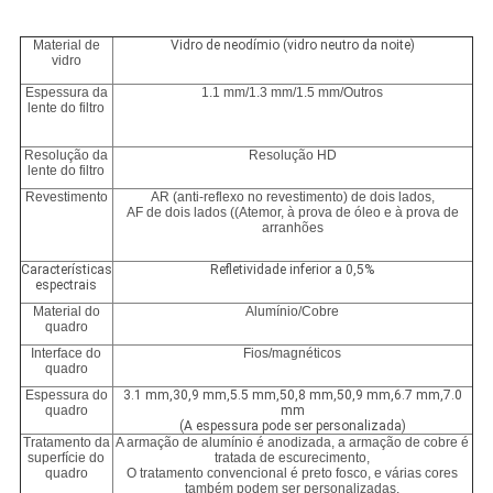
Material de
Vidro de neodímio (vidro neutro da noite)
vidro
Espessura da
1.1 mm/1.3 mm/1.5 mm/Outros
lente do filtro
Resolução da
Resolução HD
lente do filtro
Revestimento
AR (anti-reflexo no revestimento) de dois lados,
AF de dois lados ((Atemor, à prova de óleo e à prova de
arranhões
Características
Refletividade inferior a 0,5%
espectrais
Material do
Alumínio/Cobre
quadro
Interface do
Fios/magnéticos
quadro
Espessura do
3.1 mm,30,9 mm,5.5 mm,50,8 mm,50,9 mm,6.7 mm,7.0
quadro
mm
(A espessura pode ser personalizada)
Tratamento da
A armação de alumínio é anodizada, a armação de cobre é
superfície do
tratada de escurecimento,
quadro
O tratamento convencional é preto fosco, e várias cores
também podem ser personalizadas.