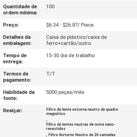
CONTROLE
Quantidade de
100
ordem mínima:
DA
QUALIDADE
Preço:
$6.34 - $26.87/ Piece
Detalhes da
Caixa de plástico/caixa de
CONTACTE-
embalagem:
ferro+cartão/outro
NOS
Tempo de
15-30 dia de trabalho
entrega:
PEÇA
Termos de
T/T
pagamento:
UMAS
Habilidade da
5000 peças/mês
CITAÇÕES
fonte:
Realçar:
Filtro de lente noturna neutro de quadro
MAPA
magnético
,
DO
Filtro de lentes neutras de noite nano-
revestidos
SITE
,
Filtro Noturno Neutro de 20 camadas