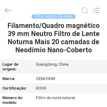
Bright
Shadow
Technology
Ltd..
All
Filtro neutro da noite
Rights
Reserved.
Filamento/Quadro magnético
CASA
39 mm Neutro Filtro de Lente
PRODUTOS
Noturna Mais 20 camadas de
Neodímio Nano-Coberto
SOBRE
NÓS
Lugar de
Guangdong, China
origem:
EXCURSÃO
Marca:
OEM/ODM
DA
Certificação:
ROHS
FÁBRICA
Número do
Filtro de noite natural
modelo: