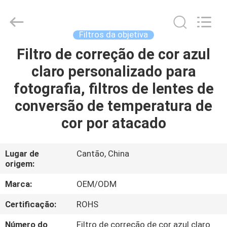
Bright
Shadow
Technology
Ltd..
All
Filtros da objetiva
Rights
Reserved.
Filtro de correção de cor azul
CASA
claro personalizado para
PRODUTOS
fotografia, filtros de lentes de
conversão de temperatura de
SOBRE
cor por atacado
NÓS
Lugar de
Cantão, China
origem:
EXCURSÃO
DA
Marca:
OEM/ODM
FÁBRICA
Certificação:
ROHS
Número do
Filtro de correção de cor azul claro