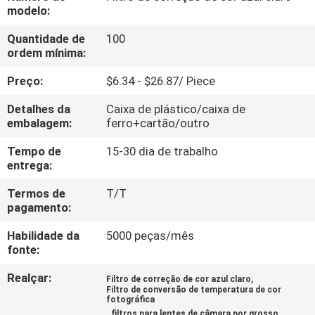
CONTROLE
modelo:
DA
Quantidade de
100
ordem mínima:
QUALIDADE
Preço:
$6.34 - $26.87/ Piece
CONTACTE-
Detalhes da
Caixa de plástico/caixa de
NOS
embalagem:
ferro+cartão/outro
Tempo de
15-30 dia de trabalho
entrega:
PEÇA
UMAS
Termos de
T/T
pagamento:
CITAÇÕES
Habilidade da
5000 peças/mês
fonte:
SITEMAP
Realçar:
,
Filtro de correção de cor azul claro
Filtro de conversão de temperatura de cor
fotográfica
PRIVACY
,
filtros para lentes de câmara por grosso