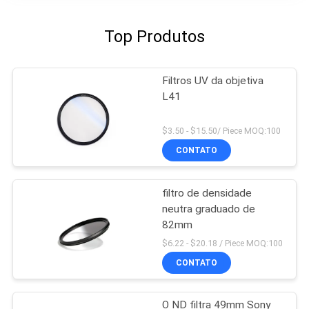
Top Produtos
Filtros UV da objetiva
L41
$3.50 - $15.50/ Piece MOQ:100
CONTATO
filtro de densidade
neutra graduado de
82mm
$6.22 - $20.18 / Piece MOQ:100
CONTATO
O ND filtra 49mm Sony