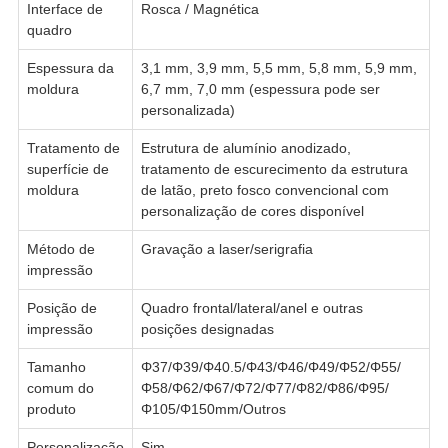
Interface de
Rosca / Magnética
quadro
Espessura da
3,1 mm, 3,9 mm, 5,5 mm, 5,8 mm, 5,9 mm,
moldura
6,7 mm, 7,0 mm (espessura pode ser
personalizada)
Tratamento de
Estrutura de alumínio anodizado,
superfície de
tratamento de escurecimento da estrutura
moldura
de latão, preto fosco convencional com
personalização de cores disponível
Método de
Gravação a laser/serigrafia
impressão
Posição de
Quadro frontal/lateral/anel e outras
impressão
posições designadas
Tamanho
Φ37/Φ39/Φ40.5/Φ43/Φ46/Φ49/Φ52/Φ55/
comum do
Φ58/Φ62/Φ67/Φ72/Φ77/Φ82/Φ86/Φ95/
produto
Φ105/Φ150mm/Outros
Personalização
Sim