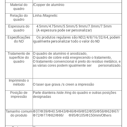
Material do
/Copper de alumínio
quadro
Relação do
Linha /Magnetic
quadro
Espessura do
4.5mm/4.75mm/5.5mm/5.9mm/7.0mm/7.5mm
quadro
(A espessura pode ser personalizar
)
Especificações
Os produtos regulares são ND2/4/8/16/32/64, podem
do
ND
igualmente personalizar todo o valor do ND
Tratamento de
O quadro de alumínio é anodizado,
superfície do
O quadro de cobre está enegrecendo o tratamento,
quadro
O tratamento convencional é preto do resíduo metálico, e
as várias cores podem igualmente ser personalizado.
Imprimindo o
método
O laser que grava
/s
creen a impressão
Posição de
Parte dianteira /side /ring do quadro e outras posições
impressão
designadas
Tamanho comum
Φ37/Φ39/Φ40.5/Φ43/Φ46/Φ49/Φ52/Φ55/Φ58/Φ62Φ67/
do produto
Φ72/Φ77/Φ82/Φ86/ Φ95/Φ105/Φ150mm/Others