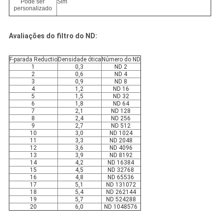
Pode ser
Sim
personalizado
Avaliações do filtro do ND:
F-parada Reductio
Densidade ótica
Número do ND
1
0,3
ND 2
2
0,6
ND 4
3
0,9
ND 8
4
1,2
ND 16
5
1,5
ND 32
6
1,8
ND 64
7
2,1
ND 128
8
2,4
ND 256
9
2,7
ND 512
10
3,0
ND 1024
11
3,3
ND 2048
12
3,6
ND 4096
13
3,9
ND 8192
14
4,2
ND 16384
15
4,5
ND 32768
16
4,8
ND 65536
17
5,1
ND 131072
18
5,4
ND 262144
19
5,7
ND 524288
20
6,0
ND 1048576