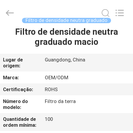
Bright
Shadow
Technology
Ltd..
All
Filtro de densidade neutra graduado
Rights
Reserved.
Filtro de densidade neutra
CASA
graduado macio
PRODUTOS
Lugar de
Guangdong, China
origem:
SOBRE
NÓS
Marca:
OEM/ODM
Certificação:
ROHS
EXCURSÃO
Número do
Filtro da terra
DA
modelo:
FÁBRICA
Quantidade de
100
ordem mínima: