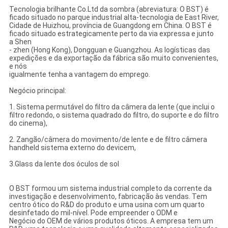
Tecnologia brilhante Co.Ltd da sombra (abreviatura: O BST) é
ficado situado no parque industrial alta-tecnologia de East River,
Cidade de Huizhou, província de Guangdong em China. O BST é
ficado situado estrategicamente perto da via expressa e junto
a Shen
- zhen (Hong Kong), Dongguan e Guangzhou. As logísticas das
expedições e da exportação da fábrica são muito convenientes,
e nós
igualmente tenha a vantagem do emprego.
Negócio principal:
1. Sistema permutável do filtro da câmera da lente (que inclui o
filtro redondo, o sistema quadrado do filtro, do suporte e do filtro
do cinema),
2. Zangão/câmera do movimento/de lente e de filtro câmera
handheld sistema externo do devicem,
3.Glass da lente dos óculos de sol
O BST formou um sistema industrial completo da corrente da
investigação e desenvolvimento, fabricação às vendas. Tem
centro ótico do R&D do produto e uma usina com um quarto
desinfetado do mil-nível. Pode empreender o ODM e
Negócio do OEM de vários produtos óticos. A empresa tem um