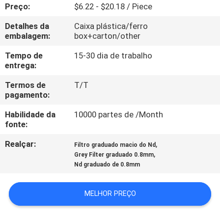
CONTROLE
Preço:
$6.22 - $20.18 / Piece
DA
Detalhes da
Caixa plástica/ferro
embalagem:
box+carton/other
QUALIDADE
Tempo de
15-30 dia de trabalho
entrega:
CONTACTE-
Termos de
T/T
NOS
pagamento:
Habilidade da
10000 partes de /Month
PEÇA
fonte:
UMAS
Realçar:
,
Filtro graduado macio do Nd
CITAÇÕES
,
Grey Filter graduado 0.8mm
Nd graduado de 0.8mm
MAPA
MELHOR PREÇO
DO
SITE