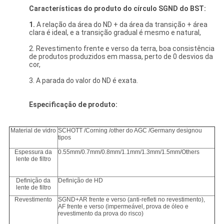
Características do produto do círculo SGND do BST:
1.
A relação da área do ND + da área da transição + área
clara é ideal, e a transição gradual é mesmo e natural,
2. Revestimento frente e verso da terra, boa consistência
de produtos produzidos em massa, perto de 0 desvios da
cor,
3. A parada do valor do ND é exata.
Especificação de produto:
Material de vidro
SCHOTT /Corning /other do AGC /Germany designou
tipos
Espessura da
0.55mm/0.7mm/0.8mm/1.1mm/1.3mm/1.5mm/Others
lente de filtro
Definição da
Definição de HD
lente de filtro
Revestimento
SGND+AR frente e verso (anti-refleti no revestimento),
AF frente e verso (impermeável, prova de óleo e
revestimento da prova do risco)