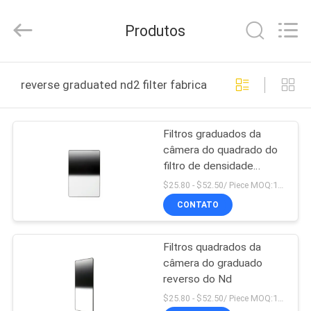
Bright
Shadow
Technology
Produtos
Ltd..
All
Rights
Reserved.
CASA
reverse graduated nd2 filter fabricação online
PRODUTOS
Filtros graduados da
câmera do quadrado do
SOBRE
filtro de densidade
NÓS
neutra do reverso de
$25.80 - $52.50/ Piece MOQ:100
GND8 HD
CONTATO
EXCURSÃO
Filtros quadrados da
DA
câmera do graduado
FÁBRICA
reverso do Nd
$25.80 - $52.50/ Piece MOQ:100