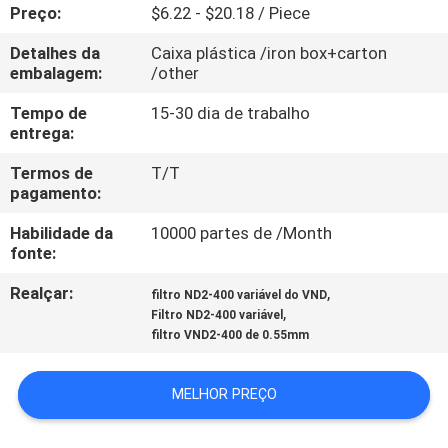
CONTROLE
Preço:
$6.22 - $20.18 / Piece
DA
Detalhes da
Caixa plástica /iron box+carton
embalagem:
/other
QUALIDADE
Tempo de
15-30 dia de trabalho
entrega:
CONTACTE-
Termos de
T/T
NOS
pagamento:
Habilidade da
10000 partes de /Month
PEÇA
fonte:
UMAS
Realçar:
,
filtro ND2-400 variável do VND
CITAÇÕES
,
Filtro ND2-400 variável
filtro VND2-400 de 0.55mm
MAPA
MELHOR PREÇO
DO
SITE