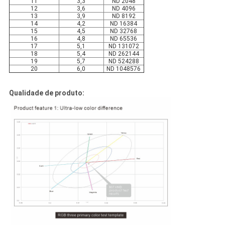
11
3,3
ND 2048
12
3,6
ND 4096
13
3,9
ND 8192
14
4,2
ND 16384
15
4,5
ND 32768
16
4,8
ND 65536
17
5,1
ND 131072
18
5,4
ND 262144
19
5,7
ND 524288
20
6,0
ND 1048576
Qualidade de produto: