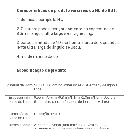
Características do produto
variáveis do ND
do BST:
1. definição completa HD,
2. O quadro pode alcançar somente da espessura de
8.3mm, ângulo ultra largo sem vignetting,
3. parada limitada do ND, nenhuma marca de X quando a
lente ultra larga do ângulo se usou,
4. molde mínimo da cor
Especificação de produto:
Material de vidro
SCHOTT /Corning /other do AGC /Germany designou
tipos
Espessura da
0.55mm/0.7mm/0.8mm/1.1mm/1.3mm/1.5mm/Others
lente de filtro
(Cada filtro contém 4 partes de lente dos vidros)
Definição da
Definição de HD
lente de filtro
Revestimento
AR frente e verso (anti-refleti no revestimento),