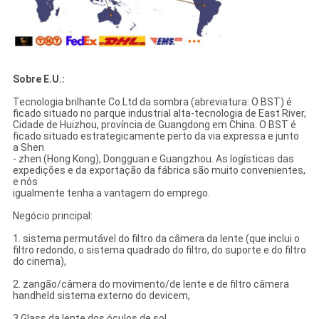
Sobre E.U.:
Tecnologia brilhante Co.Ltd da sombra (abreviatura: O BST) é
ficado situado no parque industrial alta-tecnologia de East River,
Cidade de Huizhou, província de Guangdong em China. O BST é
ficado situado estrategicamente perto da via expressa e junto
a Shen
- zhen (Hong Kong), Dongguan e Guangzhou. As logísticas das
expedições e da exportação da fábrica são muito convenientes,
e nós
igualmente tenha a vantagem do emprego.
Negócio principal:
1. sistema permutável do filtro da câmera da lente (que inclui o
filtro redondo, o sistema quadrado do filtro, do suporte e do filtro
do cinema),
2. zangão/câmera do movimento/de lente e de filtro câmera
handheld sistema externo do devicem,
3.Glass da lente dos óculos de sol