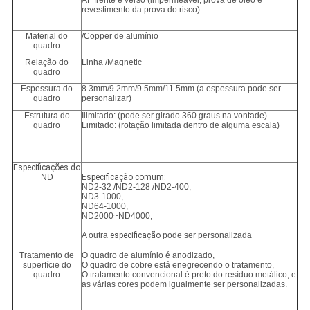
AF frente e verso (impermeável, prova de óleo e
revestimento da prova do risco)
Material do
/Copper de alumínio
quadro
Relação do
Linha /Magnetic
quadro
Espessura do
8.3mm/9.2mm/9.5mm/11.5mm (a espessura pode ser
quadro
personalizar)
Estrutura do
Ilimitado: (pode ser girado 360 graus na vontade)
quadro
Limitado: (rotação limitada dentro de alguma escala)
Especificações do
ND
Especificação comum:
ND2-32 /ND2-128 /ND2-400,
ND3-1000,
ND64-1000,
ND2000~ND4000,
A outra
especificação
pode ser personalizada
Tratamento de
O quadro de alumínio é anodizado,
superfície do
O quadro de cobre está enegrecendo o tratamento,
quadro
O tratamento convencional é preto do resíduo metálico, e
as várias cores podem igualmente ser personalizadas.