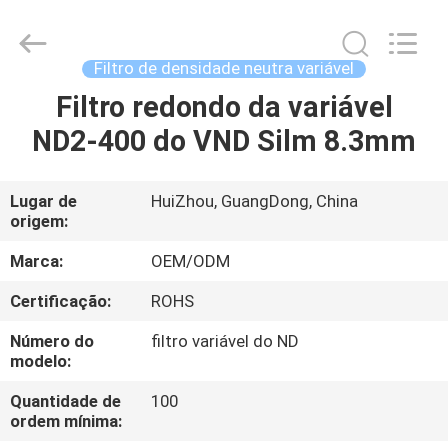
Bright
Shadow
Technology
Ltd..
All
Filtro de densidade neutra variável
Rights
Reserved.
Filtro redondo da variável
CASA
ND2-400 do VND Silm 8.3mm
PRODUTOS
Lugar de
HuiZhou, GuangDong, China
origem:
SOBRE
NÓS
Marca:
OEM/ODM
Certificação:
ROHS
EXCURSÃO
Número do
filtro variável do ND
DA
modelo:
FÁBRICA
Quantidade de
100
ordem mínima: