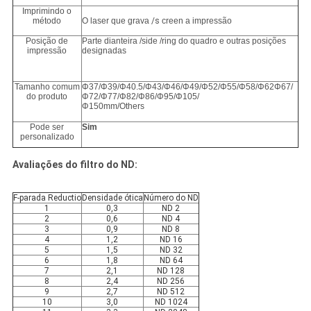
Imprimindo o
método
O laser que grava
/s
creen a impressão
Posição de
Parte dianteira /side /ring do quadro e outras posições
impressão
designadas
Tamanho comum
Φ37/Φ39/Φ40.5/Φ43/Φ46/Φ49/Φ52/Φ55/Φ58/Φ62Φ67/
do produto
Φ72/Φ77/Φ82/Φ86/Φ95/Φ105/
Φ150mm/Others
Pode ser
Sim
personalizado
Avaliações do filtro do ND:
F-parada Reductio
Densidade ótica
Número do ND
1
0,3
ND 2
2
0,6
ND 4
3
0,9
ND 8
4
1,2
ND 16
5
1,5
ND 32
6
1,8
ND 64
7
2,1
ND 128
8
2,4
ND 256
9
2,7
ND 512
10
3,0
ND 1024