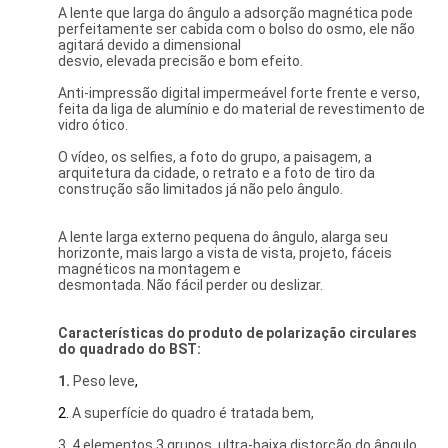
A lente que larga do ângulo a adsorção magnética pode
perfeitamente ser cabida com o bolso do osmo, ele não
agitará devido a dimensional
desvio, elevada precisão e bom efeito.
Anti-impressão digital impermeável forte frente e verso,
feita da liga de alumínio e do material de revestimento de
vidro ótico.
O vídeo, os selfies, a foto do grupo, a paisagem, a
arquitetura da cidade, o retrato e a foto de tiro da
construção são limitados já não pelo ângulo.
A lente larga externo pequena do ângulo, alarga seu
horizonte, mais largo a vista de vista, projeto, fáceis
magnéticos na montagem e
desmontada. Não fácil perder ou deslizar.
Características do produto
de
polarização circulares
do
quadrado
do BST:
1.
Peso leve
,
2.
A superfície do quadro é tratada bem,
3. 4 elementos 3 grupos, ultra-baixa distorção do ângulo