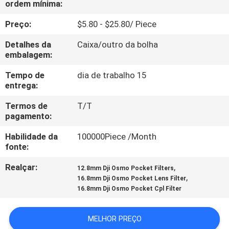
ordem mínima:
CONTROLE
DA
Preço:
$5.80 - $25.80/ Piece
QUALIDADE
Detalhes da
Caixa/outro da bolha
embalagem:
CONTACTE-
Tempo de
dia de trabalho 15
entrega:
NOS
Termos de
T/T
pagamento:
PEÇA
Habilidade da
100000Piece /Month
UMAS
fonte:
CITAÇÕES
Realçar:
,
12.8mm Dji Osmo Pocket Filters
,
16.8mm Dji Osmo Pocket Lens Filter
MAPA
16.8mm Dji Osmo Pocket Cpl Filter
DO
MELHOR PREÇO
SITE