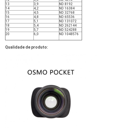
13
3,9
ND 8192
14
4,2
ND 16384
15
4,5
ND 32768
16
4,8
ND 65536
17
5,1
ND 131072
18
5,4
ND 262144
19
5,7
ND 524288
20
6,0
ND 1048576
Qualidade de produto: