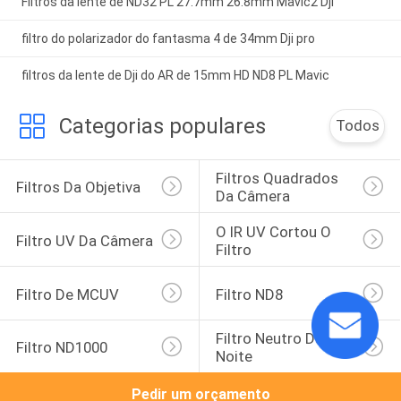
Filtros da lente de ND32 PL 27.7mm 26.8mm Mavic2 Dji
filtro do polarizador do fantasma 4 de 34mm Dji pro
filtros da lente de Dji do AR de 15mm HD ND8 PL Mavic
Categorias populares
Todos
Filtros Quadrados 
Filtros Da Objetiva
Da Câmera
O IR UV Cortou O 
Filtro UV Da Câmera
Filtro
Filtro De MCUV
Filtro ND8
Filtro Neutro Da 
Filtro ND1000
Noite
Pedir um orçamento