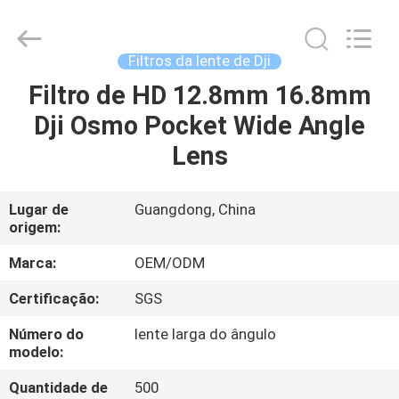
Bright
Shadow
Technology
Ltd..
All
Filtros da lente de Dji
Rights
Reserved.
Filtro de HD 12.8mm 16.8mm
CASA
Dji Osmo Pocket Wide Angle
PRODUTOS
Lens
SOBRE
Lugar de
Guangdong, China
origem:
NÓS
Marca:
OEM/ODM
EXCURSÃO
Certificação:
SGS
DA
Número do
lente larga do ângulo
FÁBRICA
modelo:
Quantidade de
500