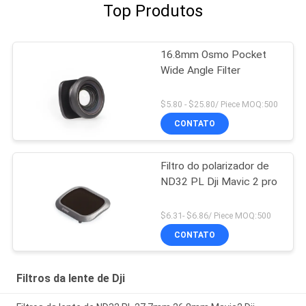
Top Produtos
16.8mm Osmo Pocket
Wide Angle Filter
$5.80 - $25.80/ Piece MOQ:500
CONTATO
Filtro do polarizador de
ND32 PL Dji Mavic 2 pro
$6.31- $6.86/ Piece MOQ:500
CONTATO
Filtros da lente de Dji