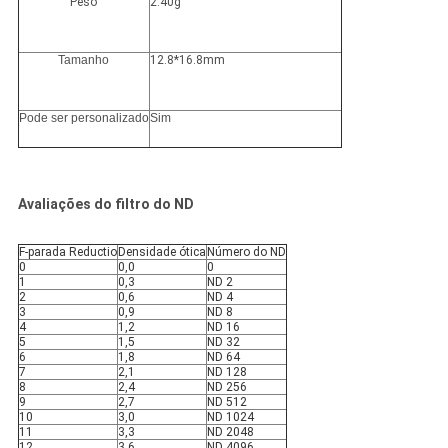
Peso
2.40g
Tamanho
12.8*16.8mm
Pode ser personalizado
Sim
Avaliações do filtro do ND
F-parada Reductio
Densidade ótica
Número do ND
0
0,0
0
1
0,3
ND 2
2
0,6
ND 4
3
0,9
ND 8
4
1,2
ND 16
5
1,5
ND 32
6
1,8
ND 64
7
2,1
ND 128
8
2,4
ND 256
9
2,7
ND 512
10
3,0
ND 1024
11
3,3
ND 2048
12
3,6
ND 4096