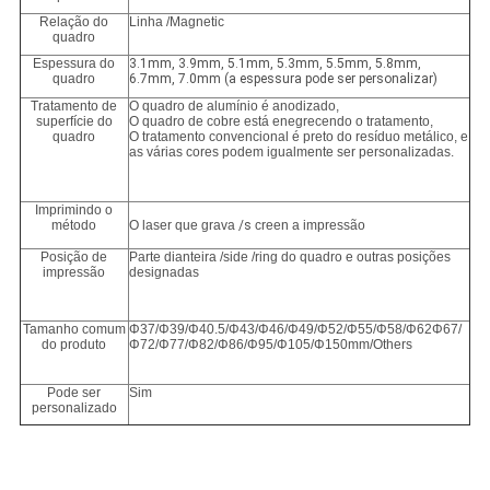
Relação do
Linha /Magnetic
quadro
Espessura do
3.1mm, 3.9mm, 5.1mm, 5.3mm, 5.5mm, 5.8mm,
quadro
6.7mm, 7.0mm (a espessura pode ser personalizar)
Tratamento de
O quadro de alumínio é anodizado,
superfície do
O quadro de cobre está enegrecendo o tratamento,
quadro
O tratamento convencional é preto do resíduo metálico, e
as várias cores podem igualmente ser personalizadas.
Imprimindo o
método
O laser que grava
/s
creen a impressão
Posição de
Parte dianteira /side /ring do quadro e outras posições
impressão
designadas
Tamanho comum
Φ37/Φ39/Φ40.5/Φ43/Φ46/Φ49/Φ52/Φ55/Φ58/Φ62Φ67/
do produto
Φ72/Φ77/Φ82/Φ86/Φ95/Φ105/Φ150mm/Others
Pode ser
Sim
personalizado