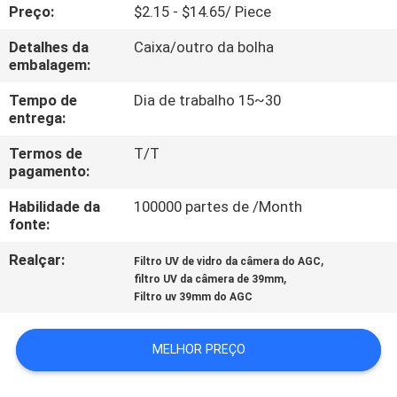
CONTROLE
Preço:
$2.15 - $14.65/ Piece
DA
Detalhes da
Caixa/outro da bolha
embalagem:
QUALIDADE
Tempo de
Dia de trabalho 15~30
entrega:
CONTACTE-
Termos de
T/T
NOS
pagamento:
Habilidade da
100000 partes de /Month
PEÇA
fonte:
UMAS
Realçar:
,
Filtro UV de vidro da câmera do AGC
CITAÇÕES
,
filtro UV da câmera de 39mm
Filtro uv 39mm do AGC
MAPA
MELHOR PREÇO
DO
SITE