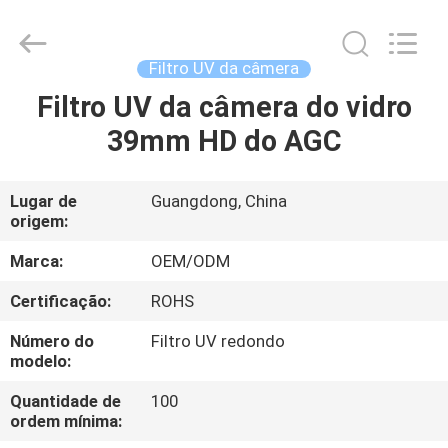
Bright
Shadow
Technology
Ltd..
All
Filtro UV da câmera
Rights
Reserved.
Filtro UV da câmera do vidro
CASA
39mm HD do AGC
PRODUTOS
Lugar de
Guangdong, China
origem:
SOBRE
NÓS
Marca:
OEM/ODM
Certificação:
ROHS
EXCURSÃO
Número do
Filtro UV redondo
DA
modelo:
FÁBRICA
Quantidade de
100
ordem mínima: