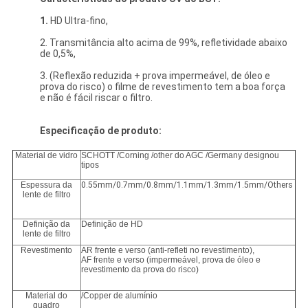
1.
HD Ultra-fino,
2. Transmitância alto acima de 99%, refletividade abaixo
de 0,5%,
3. (Reflexão reduzida + prova impermeável, de óleo e
prova do risco) o filme de revestimento tem a boa força
e não é fácil riscar o filtro.
Especificação de produto:
Material de vidro
SCHOTT /Corning /other do AGC /Germany designou
tipos
Espessura da
0.55mm/0.7mm/0.8mm/1.1mm/1.3mm/1.5mm/Others
lente de filtro
Definição da
Definição de HD
lente de filtro
Revestimento
AR frente e verso (anti-refleti no revestimento),
AF frente e verso (impermeável, prova de óleo e
revestimento da prova do risco)
Material do
/Copper de alumínio
quadro