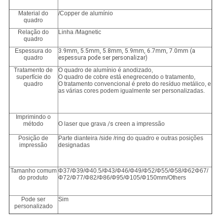
Material do
/Copper de alumínio
quadro
Relação do
Linha /Magnetic
quadro
Espessura do
3.9mm, 5.5mm, 5.8mm, 5.9mm, 6.7mm, 7.0mm (a
quadro
espessura pode ser personalizar)
Tratamento de
O quadro de alumínio é anodizado,
superfície do
O quadro de cobre está enegrecendo o tratamento,
quadro
O tratamento convencional é preto do resíduo metálico, e
as várias cores podem igualmente ser personalizadas.
Imprimindo o
método
O laser que grava
/s
creen a impressão
Posição de
Parte dianteira /side /ring do quadro e outras posições
impressão
designadas
Tamanho comum
Φ37/Φ39/Φ40.5/Φ43/Φ46/Φ49/Φ52/Φ55/Φ58/Φ62Φ67/
do produto
Φ72/Φ77/Φ82/Φ86/Φ95/Φ105/Φ150mm/Others
Pode ser
Sim
personalizado