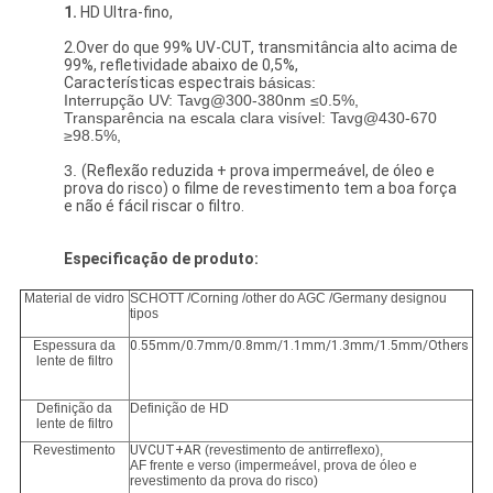
1.
HD Ultra-fino,
2.Over do que 99% UV-CUT, transmitância alto acima de
99%, refletividade abaixo de 0,5%,
Características espectrais
básicas
:
Interrupção UV: Tavg@300-380nm ≤0.5%,
Transparência na escala clara visível: Tavg@430-670
≥98.5%,
3.
(Reflexão reduzida + prova impermeável, de óleo e
prova do risco) o filme de revestimento tem a boa força
e não é fácil riscar o filtro.
Especificação de produto:
Material de vidro
SCHOTT /Corning /other do AGC /Germany designou
tipos
Espessura da
0.55mm/0.7mm/0.8mm/1.1mm/1.3mm/1.5mm/Others
lente de filtro
Definição da
Definição de HD
lente de filtro
Revestimento
UVCUT+AR
(revestimento de antirreflexo),
AF frente e verso (impermeável, prova de óleo e
revestimento da prova do risco)