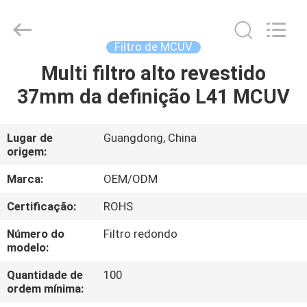
Bright
Shadow
Technology
Ltd..
All
Filtro de MCUV
Rights
Reserved.
Multi filtro alto revestido
CASA
37mm da definição L41 MCUV
PRODUTOS
Lugar de
Guangdong, China
origem:
SOBRE
NÓS
Marca:
OEM/ODM
Certificação:
ROHS
EXCURSÃO
Número do
Filtro redondo
DA
modelo:
FÁBRICA
Quantidade de
100
ordem mínima: