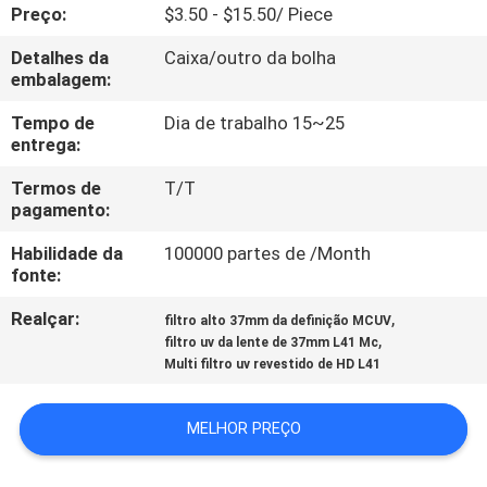
CONTROLE
Preço:
$3.50 - $15.50/ Piece
DA
Detalhes da
Caixa/outro da bolha
embalagem:
QUALIDADE
Tempo de
Dia de trabalho 15~25
entrega:
CONTACTE-
Termos de
T/T
NOS
pagamento:
Habilidade da
100000 partes de /Month
PEÇA
fonte:
UMAS
Realçar:
,
filtro alto 37mm da definição MCUV
CITAÇÕES
,
filtro uv da lente de 37mm L41 Mc
Multi filtro uv revestido de HD L41
MAPA
MELHOR PREÇO
DO
SITE