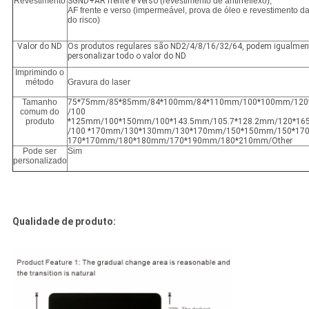
Revestimento
SGND+AR frente e verso
(revestimento de antirreflexo),
AF frente e verso (impermeável, prova de óleo e revestimento d
do risco)
Valor do ND
Os produtos regulares são ND2/4/8/16/32/64, podem igualmen
personalizar todo o valor do ND
Imprimindo o
método
Gravura do laser
Tamanho
75*75mm/85*85mm/84*100mm/84*110mm/100*100mm/12
comum do
/100
produto
*125mm/100*150mm/100*143.5mm/105.7*128.2mm/120*1
/100 *170mm/130*130mm/130*170mm/150*150mm/150*17
170*170mm/180*180mm/170*190mm/180*210mm/Other
Pode ser
Sim
personalizado
Qualidade de produto: