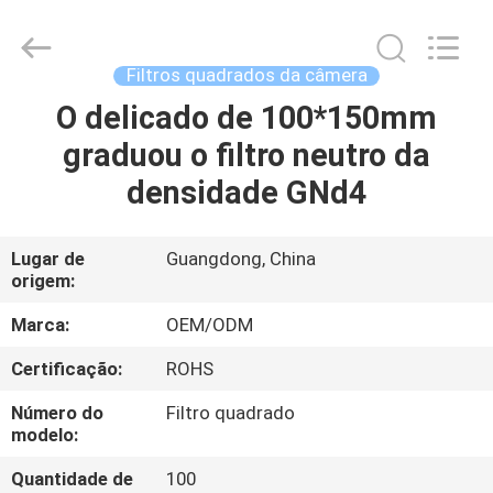
Bright
Shadow
Technology
Ltd..
All
Filtros quadrados da câmera
Rights
Reserved.
O delicado de 100*150mm
CASA
graduou o filtro neutro da
PRODUTOS
densidade GNd4
SOBRE
Lugar de
Guangdong, China
origem:
NÓS
Marca:
OEM/ODM
EXCURSÃO
Certificação:
ROHS
DA
Número do
Filtro quadrado
FÁBRICA
modelo:
Quantidade de
100