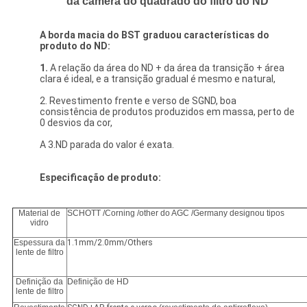
da câmera do quadrado do filtro do ND
A borda macia do BST graduou características do
produto do ND:
1.
A relação da área do ND + da área da transição + área
clara é ideal, e a transição gradual é mesmo e natural,
2. Revestimento frente e verso de SGND, boa
consistência de produtos produzidos em massa, perto de
0 desvios da cor,
A 3.ND parada do valor é exata.
Especificação de produto:
Material de
SCHOTT /Corning /other do AGC /Germany designou tipos
vidro
Espessura da
1.1mm/2.0mm/Others
lente de filtro
Definição da
Definição de HD
lente de filtro