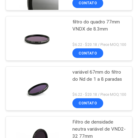
CONTROLE
CONTATO
DA
filtro do quadro 77mm
QUALIDADE
13
VNDX de 8.3mm
Filtro UV da câmera
CONTACTE-
$6.22 - $20.18 / Piece MOQ:100
NOS
CONTATO
variável 67mm do filtro
PEÇA
do Nd de 1 a 8 paradas
UMAS
7
CITAÇÕES
$6.22 - $20.18 / Piece MOQ:100
O IR UV cortou o
CONTATO
MAPA
filtro
Filtro de densidade
DO
neutra variável de VND2-
SITE
32 77mm