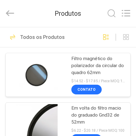
Bright
Shadow
Technology
Produtos
Ltd..
All
Rights
Reserved.
CASA
18
Todos os Produtos
Filtros da objetiva
PRODUTOS
Filtro magnético do
polarizador da circular do
SOBRE
quadro 62mm
NÓS
$14.52 - $17.85 / Piece MOQ:100
CONTATO
13
EXCURSÃO
Filtros quadrados
Em volta do filtro macio
DA
do graduado Gnd32 de
FÁBRICA
da câmera
52mm
$6.22 - $20.18 / Piece MOQ:100