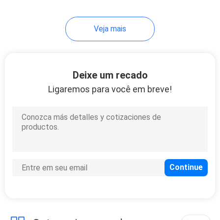
12
Veja mais
Filtro neutro da
lente da densidade
Deixe um recado
Ligaremos para você em breve!
16
Filtro de densidade
neutra graduado