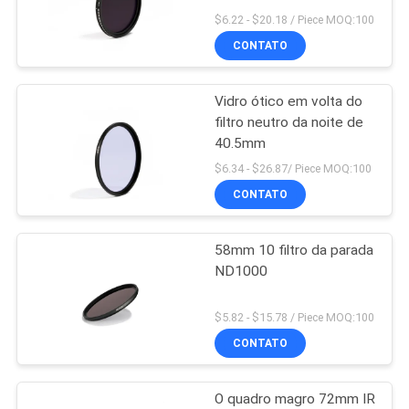
$6.22 - $20.18 / Piece MOQ:100
CONTATO
PRIVACY
13
POLICY
Vidro ótico em volta do
Filtro de MCUV
filtro neutro da noite de
40.5mm
$6.34 - $26.87/ Piece MOQ:100
CONTATO
58mm 10 filtro da parada
9
ND1000
Filtro ND8
$5.82 - $15.78 / Piece MOQ:100
CONTATO
O quadro magro 72mm IR