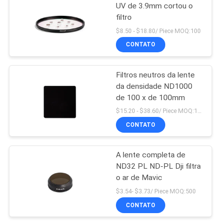
UV de 3.9mm cortou o
filtro
6
$8.50 - $18.80/ Piece MOQ:100
CONTATO
Filtro ND1000
Filtros neutros da lente
da densidade ND1000
de 100 x de 100mm
$15.20 - $38.60/ Piece MOQ:100
CONTATO
11
Filtro neutro da
A lente completa de
ND32 PL ND-PL Dji filtra
noite
o ar de Mavic
$3.54- $3.73/ Piece MOQ:500
CONTATO