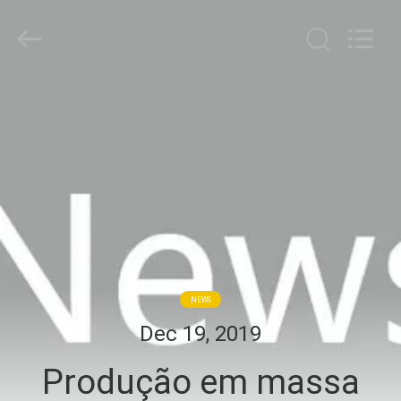
Bright
Shadow
Technology
Ltd..
All
Rights
Reserved.
CASA
PRODUTOS
SOBRE
NÓS
EXCURSÃO
NEWS
DA
Dec 19, 2019
FÁBRICA
Produção em massa