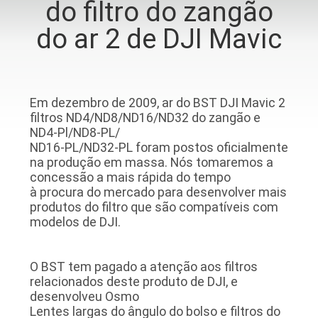
do filtro do zangão
CONTROLE
do ar 2 de DJI Mavic
DA
QUALIDADE
CONTACTE-
Em dezembro de 2009, ar do BST DJI Mavic 2
filtros ND4/ND8/ND16/ND32 do zangão e
NOS
ND4-Pl/ND8-PL/
ND16-PL/ND32-PL foram postos oficialmente
na produção em massa. Nós tomaremos a
PEÇA
concessão a mais rápida do tempo
à procura do mercado para desenvolver mais
UMAS
produtos do filtro que são compatíveis com
CITAÇÕES
modelos de DJI.
MAPA
O BST tem pagado a atenção aos filtros
relacionados deste produto de DJI, e
DO
desenvolveu Osmo
Lentes largas do ângulo do bolso e filtros do
SITE