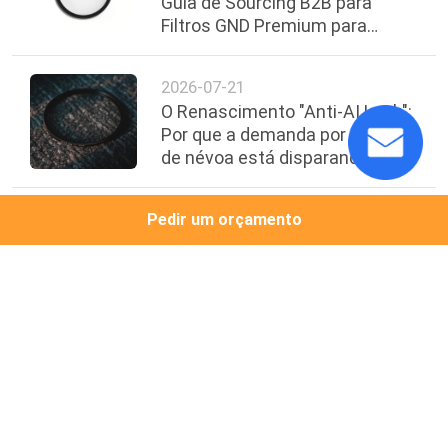
Guia de Sourcing B2B para
Filtros GND Premium para
Marcas de Paisagem e Drones
2026-07-21
O Renascimento "Anti-AI Look":
Por que a demanda por filtros
de névoa está disparando em
2026
Pedir um orçamento
topo
Categorias populares
Todos
Filtros Quadrados 
Filtros Da Objetiva
Da Câmera